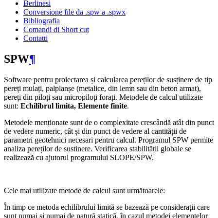
Berlinesi
Conversione file da .spw a .spwx
Bibliografia
Comandi di Short cut
Contatti
SPW
¶
Software pentru proiectarea și calcularea pereților de susținere de tip
pereți mulați, palplanșe (metalice, din lemn sau din beton armat),
pereți din piloți sau micropiloți forați. Metodele de calcul utilizate
sunt:
Echilibrul limita, Elemente finite
.
Metodele menționate sunt de o complexitate crescândă atât din punct
de vedere numeric, cât și din punct de vedere al cantității de
parametri geotehnici necesari pentru calcul. Programul SPW permite
analiza pereților de sustinere. Verificarea stabilității globale se
realizează cu ajutorul programului SLOPE/SPW.
Cele mai utilizate metode de calcul sunt următoarele:
În timp ce metoda echilibrului limită se bazează pe considerații care
sunt numai și numai de natură statică, în cazul metodei elementelor