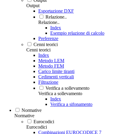
Output
Output
Esportazione DXF
Relazione..
Relazione..
Index
Esempio relazione di calcolo
Preferenze
Cenni teorici
Cenni teorici
Index
Metodo LEM
Metodo FEM
Carico limite tiranti
Cedimenti verticali
Filtrazione
Verifica a sollevamento
Verifica a sollevamento
Index
Verifica a sifonamento
Normative
Normative
Eurocodici
Eurocodici
Combinazioni EUROCODICE 7