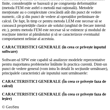
finite, considerațiile se bazează și pe congruența deformațiilor
(metoda FEM este astfel o metodă mai rațională). Metodele
menționate au o complexitate crescândă atât din punct de vedere
numeric, cât și din punct de vedere al operațiilor preliminare de
calcul. De fapt, în timp ce pentru metoda LEM este necesar să se
cunoască proprietățile clasice ale solului (unghiul de frecare internă
etc.), pentru metoda FEM este necesar să se estimeze și modulul de
reacțiune interior al pământului și să se caracterizeze eventualul
comportament neliniar al acestuia.
CARACTERISTICI GENERALE (în ceea ce privește inputul
software)
Software-ul SPW este capabil să analizeze modelele reprezentative
pentru majoritatea problemelor întâlnite în practica curentă. Dintr-un
punct de vedere general (vom intra în detalii în secțiunile următoare),
principalele caracteristici ale inputului sunt următoarele:
CARACTERISTICI GENERALE (În ceea ce privește faza de
calcul)
CARACTERISTICI GENERALE (În ceea ce privește faza de
ieșire)
© GeoStru