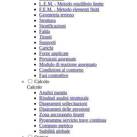
L.E.M. - Metodo equilibrio limite
F.E.M. - Metodo elementi finiti
Geometria terreno
Struttura
Stratificazioni
Falda
Tiranti
Supporti
Carichi
Forze applicate
Pressioni assegnate
Modulo di reazione assegnato
Condizioni al contorno
Fasi costruttive
Calcolo
Calcolo
Analisi paratia
Risultati analisi strutturale
Diagrammi sollecitazioni
Diagrammi delle pressioni
Zona ancoraggio tiranti
Programma servizio trave continua
Computo metrico
Stabilità globale